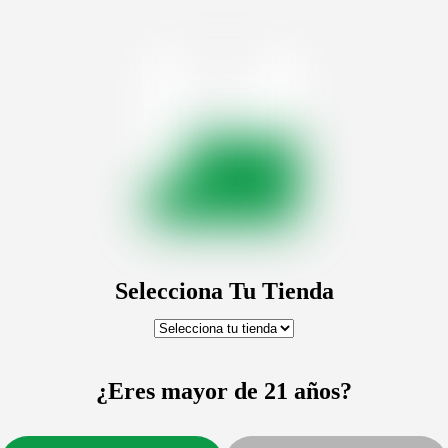
Skip to content
Haga clic
aquí
para descargar la aplicación de Clínica Verde
Menu
LOCALIDADES
COMPRAR
Close Menu
Comprando en:
Avenida Piñero
Choose A Store
Selecciona Tu Tienda
Avenida Piñero
Paradise Mall, Av. Jesús T. Piñero Local 3
San Juan, Puerto Rico 00921
¿Eres mayor de 21 años?
ELEGIR LOCALIDAD
Avenida Roosevelt